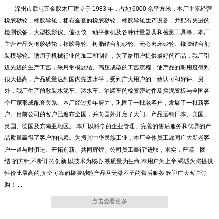
深州市后屯五金胶木厂建立于 1983 年，占地 6000 余平方米，本厂主要经营
橡胶砂轮
橡胶砂轮
橡胶砂轮，橡胶导轮，拥有全套的橡胶砂轮、橡胶导轮生产设备，并配有先进的
检测设备，大型投影仪、偏摆仪、动平衡机及各种计量器具和检测工具等。本厂
主营产品为橡胶砂轮，橡胶导轮、树脂结合剂砂轮、无心磨床砂轮、橡胶结合剂
装模导轮。适用于机械行业的加工和制造，为了给用户提供最好的产品，我厂引
进先进的生产工艺，采用带模烧结、高压成型的工艺流程，使产品的耐用度得到
很大提高，产品质量达到国内先进水平，受到广大用户的一致认可和好评。另
外，我厂生产的散装水泥车、洒水车、油罐车的橡胶密封件及挡泥胶板与全国各
橡胶砂轮
橡胶砂轮
个厂家形成配套关系。本厂经过多年努力，巩固了一批老客户，发展了一批新客
户。目前公司的客户已遍布全国，并向国外开启了大门。产品远销日本、美国、
英国、德国及东南亚地区。 本厂以科学的企业管理、完善的售后服务和优异的产
品质量赢得了客户的信赖。为振兴中华民族工业，本厂全体员工愿同广大新老客
户一道与时俱进、开拓创新、共同辉煌。公司员工奉行“进取，求实，严谨，团
结”的方针,不断开拓创新,以技术为核心,视质量为生命,奉用户为上帝,竭诚为您提供
橡胶导轮
橡胶导轮
性价比最高的,安全可靠的橡胶砂轮产品及无微不至的售后服务.欢迎广大客户订
购！ ...
点击查看更多