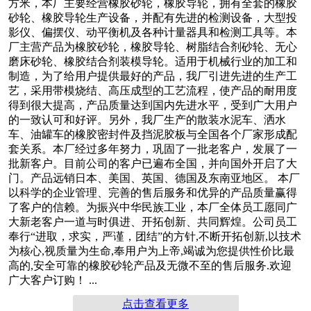
方米，本厂主要经营橡胶砂轮，橡胶导轮，拥有全套的橡胶
无心磨床导轮、砂轮
无心磨床导轮、砂轮
砂轮、橡胶导轮生产设备，并配有先进的检测设备，大型投
影仪、偏摆仪、动平衡机及各种计量器具和检测工具等。本
厂主营产品为橡胶砂轮，橡胶导轮、树脂结合剂砂轮、无心
磨床砂轮、橡胶结合剂装模导轮。适用于机械行业的加工和
制造，为了给用户提供最好的产品，我厂引进先进的生产工
艺，采用带模烧结、高压成型的工艺流程，使产品的耐用度
得到很大提高，产品质量达到国内先进水平，受到广大用户
无心磨床导轮、砂轮
无心磨床导轮、砂轮
的一致认可和好评。另外，我厂生产的散装水泥车、洒水
车、油罐车的橡胶密封件及挡泥胶板与全国各个厂家形成配
套关系。本厂经过多年努力，巩固了一批老客户，发展了一
批新客户。目前公司的客户已遍布全国，并向国外开启了大
门。产品远销日本、美国、英国、德国及东南亚地区。 本厂
以科学的企业管理、完善的售后服务和优异的产品质量赢得
了客户的信赖。为振兴中华民族工业，本厂全体员工愿同广
无心磨床导轮、砂轮
无心磨床导轮、砂轮
大新老客户一道与时俱进、开拓创新、共同辉煌。公司员工
奉行“进取，求实，严谨，团结”的方针,不断开拓创新,以技术
为核心,视质量为生命,奉用户为上帝,竭诚为您提供性价比最
高的,安全可靠的橡胶砂轮产品及无微不至的售后服务.欢迎
广大客户订购！ ...
点击查看更多