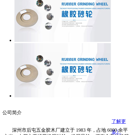
橡胶导轮
橡胶导轮
橡胶导轮
橡胶导轮
橡胶导轮
树脂结合剂砂轮
点击咨询：0318-3488209
公司简介
了解更
深州市后屯五金胶木厂建立于 1983 年，占地 6000 余平
多》